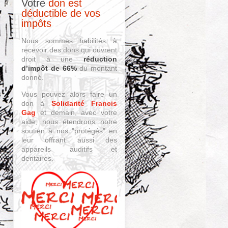
Votre
don est
déductible de vos
impôts
Nous sommes habilités à
recevoir des dons qui ouvrent
droit à une
réduction
d’impôt de 66%
du montant
donné.
Vous pouvez alors faire un
don à
Solidarité Francis
Gag
et demain, avec votre
aide, nous étendrons notre
soutien à nos "protégés" en
leur offrant aussi des
appareils auditifs et
dentaires.