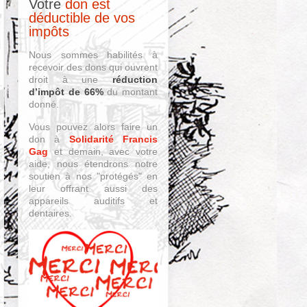
Votre
don est
déductible de vos
impôts
Nous sommes habilités à
recevoir des dons qui ouvrent
droit à une
réduction
d’impôt de 66%
du montant
donné.
Vous pouvez alors faire un
don à
Solidarité Francis
Gag
et demain, avec votre
aide, nous étendrons notre
soutien à nos "protégés" en
leur offrant aussi des
appareils auditifs et
dentaires.